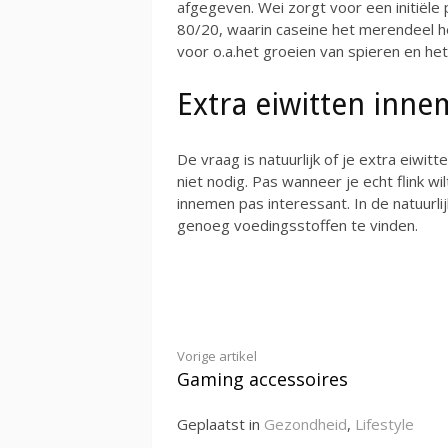
afgegeven. Wei zorgt voor een initiële p
80/20, waarin caseine het merendeel h
voor o.a.het groeien van spieren en he
Extra eiwitten inn
De vraag is natuurlijk of je extra eiwi
niet nodig. Pas wanneer je echt flink wi
innemen pas interessant. In de natuurl
genoeg voedingsstoffen te vinden.
Verder
Vorige artikel
Gaming accessoires
lezen
Geplaatst in
Gezondheid
,
Lifestyle