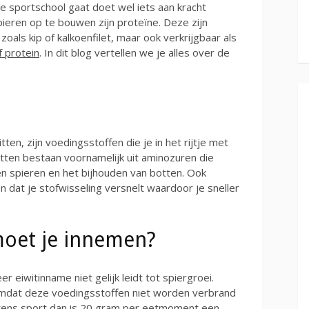
 sportschool gaat doet wel iets aan kracht
ieren op te bouwen zijn proteïne. Deze zijn
zoals kip of kalkoenfilet, maar ook verkrijgbaar als
 protein
. In dit blog vertellen we je alles over de
en, zijn voedingsstoffen die je in het rijtje met
itten bestaan voornamelijk uit aminozuren die
n spieren en het bijhouden van botten. Ook
dat je stofwisseling versnelt waardoor je sneller
moet je innemen?
eiwitinname niet gelijk leidt tot spiergroei.
 omdat deze voedingsstoffen niet worden verbrand
ntens sport dan is 20 gram per eetmoment een