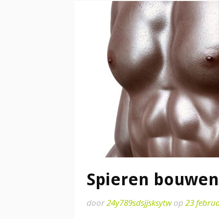
Spieren bouwen 
door
24y789sdsjjsksytw
op
23 febru