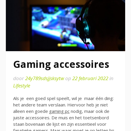
Gaming accessoires
door
24y789sdsjjsksytw
op
22 februari 2022
in
Lifestyle
Als je een goed spel speelt, wil je maar één ding:
het andere team verslaan. Hiervoor heb je niet
alleen een goede
gaming pc
nodig, maar ook de
juiste accessoires. De muis en het toetsenbord
staan ​​bovenaan de lijst en zijn essentieel voor
fanatieke gamers. Maar waar moet je op letten bij