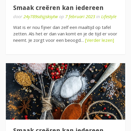
Smaak creëren kan iedereen
door
24y789sdsjjsksytw
op
7 februari 2023
in
Lifestyle
Wat is er nou fijner dan zelf een maaltijd op tafel
zetten. Als het er dan van komt en je de tijd er voor
neemt. Je zorgt voor een beoogd…
[Verder lezen]
Smaak creëren kan iedereen