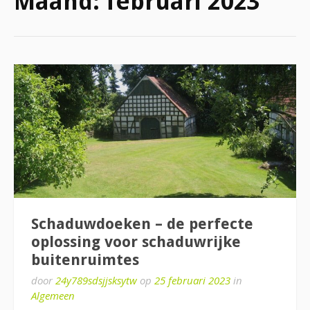
Maand:
februari 2023
Schaduwdoeken – de perfecte
oplossing voor schaduwrijke
buitenruimtes
door
24y789sdsjjsksytw
op
25 februari 2023
in
Algemeen