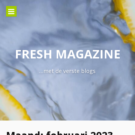
Naar
de
inhoud
springen
FRESH MAGAZINE
…met de verste blogs