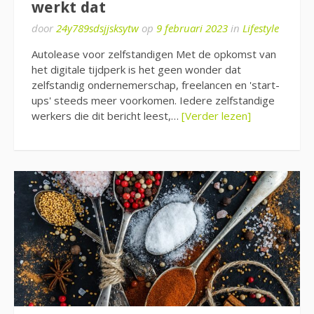
werkt dat
door
24y789sdsjjsksytw
op
9 februari 2023
in
Lifestyle
Autolease voor zelfstandigen Met de opkomst van
het digitale tijdperk is het geen wonder dat
zelfstandig ondernemerschap, freelancen en 'start-
ups' steeds meer voorkomen. Iedere zelfstandige
werkers die dit bericht leest,…
[Verder lezen]