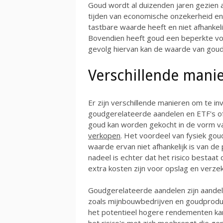
Goud wordt al duizenden jaren gezien a
tijden van economische onzekerheid en p
tastbare waarde heeft en niet afhankelij
Bovendien heeft goud een beperkte voo
gevolg hiervan kan de waarde van goud st
Verschillende mani
Er zijn verschillende manieren om te in
goudgerelateerde aandelen en ETF's of 
goud kan worden gekocht in de vorm 
verkopen
. Het voordeel van fysiek gou
waarde ervan niet afhankelijk is van de
nadeel is echter dat het risico bestaat
extra kosten zijn voor opslag en verzek
Goudgerelateerde aandelen zijn aandelen
zoals mijnbouwbedrijven en goudproduc
het potentieel hogere rendementen kan