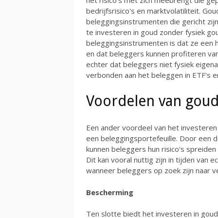
het risico's met zich meebrengt die ge
bedrijfsrisico's en marktvolatiliteit. G
beleggingsinstrumenten die gericht zi
te investeren in goud zonder fysiek g
beleggingsinstrumenten is dat ze een h
en dat beleggers kunnen profiteren van
echter dat beleggers niet fysiek eigena
verbonden aan het beleggen in ETF's e
Voordelen van gou
Een ander voordeel van het investeren i
een beleggingsportefeuille. Door een d
kunnen beleggers hun risico's spreiden e
Dit kan vooral nuttig zijn in tijden van
wanneer beleggers op zoek zijn naar ve
Bescherming
Ten slotte biedt het investeren in gou