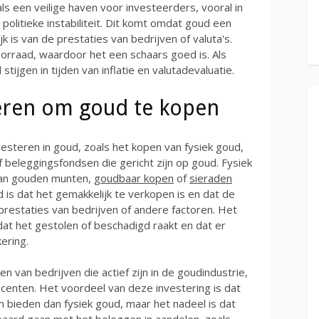
ls een veilige haven voor investeerders, vooral in
olitieke instabiliteit. Dit komt omdat goud een
k is van de prestaties van bedrijven of valuta's.
rraad, waardoor het een schaars goed is. Als
ijgen in tijden van inflatie en valutadevaluatie.
eren om goud te kopen
vesteren in goud, zoals het kopen van fysiek goud,
beleggingsfondsen die gericht zijn op goud. Fysiek
van gouden munten,
goudbaar kopen
of
sieraden
d is dat het gemakkelijk te verkopen is en dat de
 prestaties van bedrijven of andere factoren. Het
 dat het gestolen of beschadigd raakt en dat er
ering.
 van bedrijven die actief zijn in de goudindustrie,
enten. Het voordeel van deze investering is dat
 bieden dan fysiek goud, maar het nadeel is dat