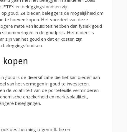
paard gaan met het beleggen in aandelen, zoals
oud-ETF's en beleggingsfondsen zijn
jn op goud. Ze bieden beleggers de mogelijkheid om
oud te hoeven kopen. Het voordeel van deze
ogere mate van liquiditeit hebben dan fysiek goud
 schommelingen in de goudprijs. Het nadeel is
ar zijn van het goud en dat er kosten zijn
n beleggingsfondsen.
d kopen
n goud is de diversificatie die het kan bieden aan
eel van het vermogen in goud te investeren,
n de volatiliteit van de portefeuille verminderen.
 economische onzekerheid en marktvolatiliteit,
iligere beleggingen.
d ook bescherming tegen inflatie en