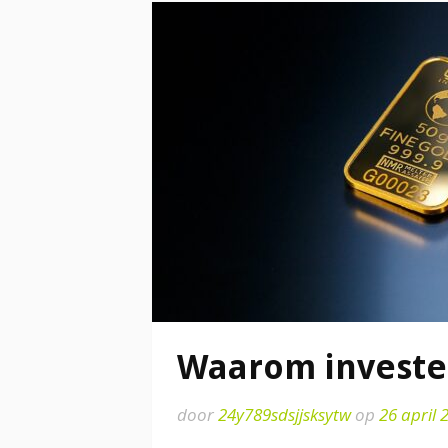
Waarom investe
door
24y789sdsjjsksytw
op
26 april 