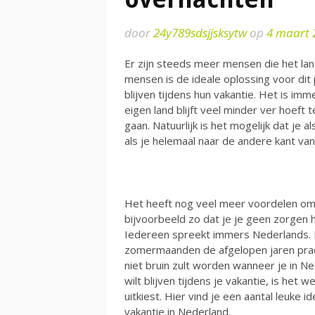
door
24y789sdsjjsksytw
op
4 maart 
Er zijn steeds meer mensen die het lan
mensen is de ideale oplossing voor dit
blijven tijdens hun vakantie. Het is im
eigen land blijft veel minder ver hoeft 
gaan. Natuurlijk is het mogelijk dat je a
als je helemaal naar de andere kant van 
Het heeft nog veel meer voordelen om o
bijvoorbeeld zo dat je je geen zorgen 
Iedereen spreekt immers Nederlands. D
zomermaanden de afgelopen jaren prach
niet bruin zult worden wanneer je in Nede
wilt blijven tijdens je vakantie, is het
uitkiest. Hier vind je een aantal leuke
vakantie in Nederland.