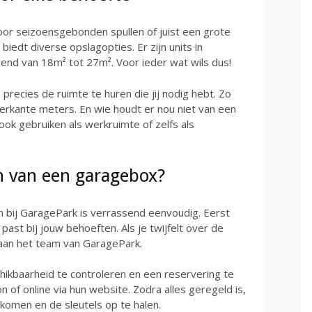
voor seizoensgebonden spullen of juist een grote
iedt diverse opslagopties. Er zijn units in
rend van 18m² tot 27m². Voor ieder wat wils dus!
 precies de ruimte te huren die jij nodig hebt. Zo
ierkante meters. En wie houdt er nou niet van een
ook gebruiken als werkruimte of zelfs als
n van een garagebox?
 bij GaragePark is verrassend eenvoudig. Eerst
 past bij jouw behoeften. Als je twijfelt over de
n aan het team van GaragePark.
ikbaarheid te controleren en een reservering te
n of online via hun website. Zodra alles geregeld is,
komen en de sleutels op te halen.