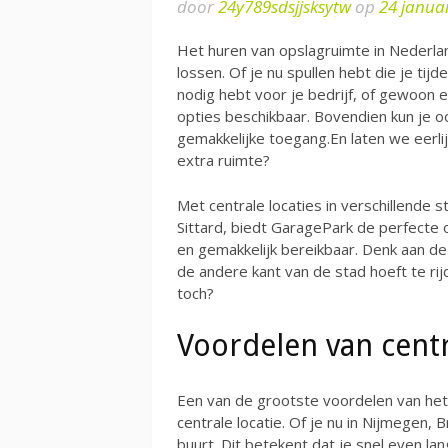
door
24y789sdsjjsksytw
op
24 janua
Het huren van opslagruimte in Nederla
lossen. Of je nu spullen hebt die je tijd
nodig hebt voor je bedrijf, of gewoon ee
opties beschikbaar. Bovendien kun je
gemakkelijke toegang.En laten we eerlij
extra ruimte?
Met centrale locaties in verschillende 
Sittard, biedt GaragePark de perfecte 
en gemakkelijk bereikbaar. Denk aan de 
de andere kant van de stad hoeft te rij
toch?
Voordelen van centr
Een van de grootste voordelen van het
centrale locatie. Of je nu in Nijmegen, B
buurt. Dit betekent dat je snel even la