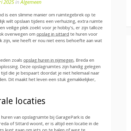
ri 2025
in
Algemeen
nd is een slimme manier om ruimtegebrek op te
elijk wilt opslaan tijdens een verhuizing, extra ruimte
n veilige plek zoekt voor je hobby’s, er zijn talloze
 ook overwegen om
opslag in sittard
te huren voor
k zijn, wie heeft er nou niet eens behoefte aan wat
steden zoals
opslag huren in nijmegen
, Breda en
oplossing. Deze opslagruimtes zijn handig gelegen
tijd die je bespaart doordat je niet helemaal naar
den. Dit maakt het leven een stuk gemakkelijker,
ale locaties
 huren van opslagruimte bij GaragePark is de
reda of Sittard woont, er is altijd een locatie in de
ngs kunt gaan om iets op te halen of weg te